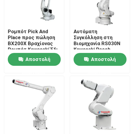
Ρομπότ Pick And
Αυτόματη
Place προς πώληση
Συγκόλληση στη
BX200X Βραχίονας
Βιομηχανία RS030N
Ρομπότ Kawasaki Έξι
Kawasaki Reach
Αξόνων
2100mm ODM
Αποστολή
Αποστολή
ερώτησης
ερώτησης
Σπίτι
Προϊόντα
Βίντεο