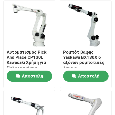
Αυτοματισμός Pick
Ρομπότ βαφής
And Place CP130L
Yaskawa BX130X 6
Kawasaki Χρήση για
αξόνων ρομποτικές
Παλετοποίηση
λύσεις
Εμπορευμάτων
Αποστολή
Αποστολή
ερώτησης
ερώτησης