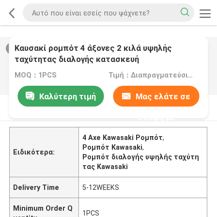
Καυσακί ρομπότ 4 άξονες 2 κιλά υψηλής
2
/
0
ταχύτητας διαλογής κατασκευή
MOQ：1PCS
Τιμή：Διαπραγματεύσιμα
Καλύτερη τιμή
Μας ελάτε σε
Περιγραφή προϊόντων
επαφή με
4 Axe Kawasaki Ρομπότ
,
Ρομπότ Kawasaki
,
Ειδικότερα:
Ρομπότ διαλογής υψηλής ταχύτη
τας Kawasaki
Delivery Time
5-12WEEKS
Minimum Order Q
1PCS